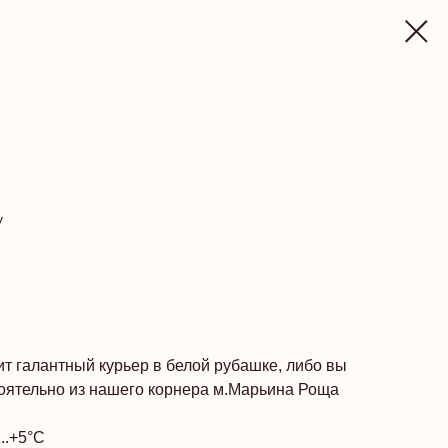
у
т галантный курьер в белой рубашке, либо вы
тоятельно из нашего корнера м.Марьина Роща
..+5°C