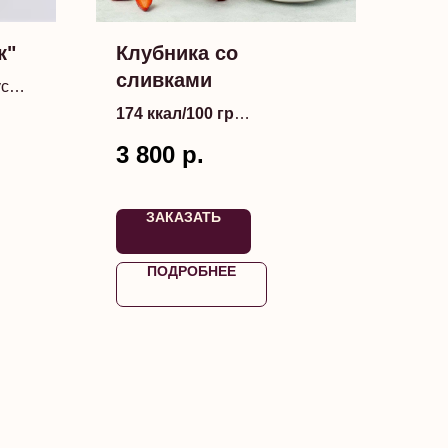
к"
Клубника со
сливками
ус
174 ккал/100 гр
3 800
р.
Цена за 1 кг с ободком из
красных ягод
ЗАКАЗАТЬ
ПОДРОБНЕЕ