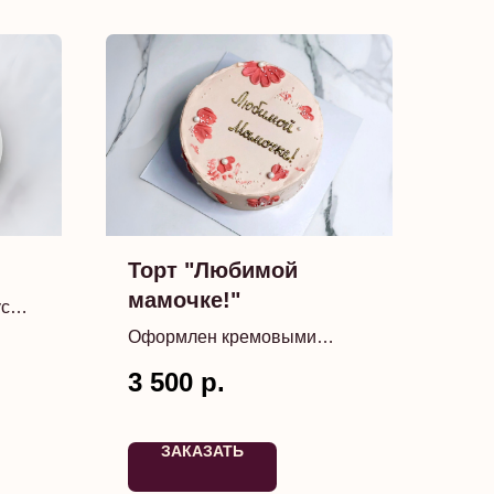
Торт "Любимой
мамочке!"
ус
Оформлен кремовыми
цветами, сахарными
3 500
р.
бусинами и надписью
Восхитительный подарок
маме
ЗАКАЗАТЬ