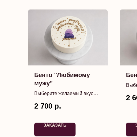
Бенто "Любимому
Бен
мужу"
Выбе
торт
Выберите желаемый вкус
2 6
изме
торта
2 700
р.
ЗАКАЗАТЬ