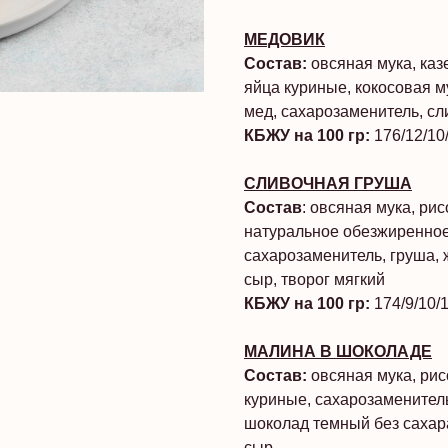
МЕДОВИК
Состав:
овсяная мука, ка
яйца куриные, кокосовая м
мед, сахарозаменитель, сл
КБЖУ на 100 гр:
176/12/10
СЛИВОЧНАЯ ГРУША
Состав
: овсяная мука, ри
натуральное обезжиренное,
сахарозаменитель, груша, 
сыр, творог мягкий
КБЖУ на 100 гр:
174/9/10/
МАЛИНА В ШОКОЛАДЕ
Состав:
овсяная мука, рис
куриные, сахарозаменител
шоколад темный без сахар
сыр