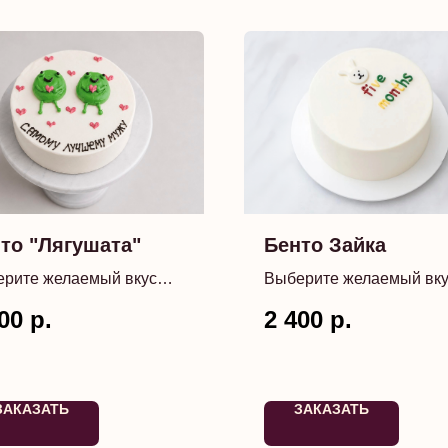
то "Лягушата"
Бенто Зайка
рите желаемый вкус
Выберите желаемый вк
а. Надпись возможно
торта
00
р.
2 400
р.
нить
ЗАКАЗАТЬ
ЗАКАЗАТЬ