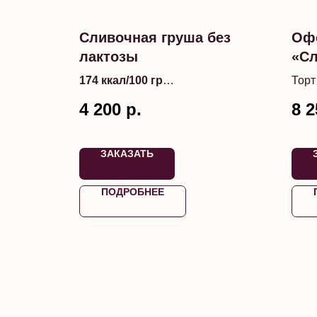
Сливочная груша без
Оф
лактозы
«Сл
174 ккал/100 гр
Торт
воз
*заказ необходимо оформить
4 200
р.
8 2
обла
минимум за 3 дня до даты
доставки
*Срок
ЗАКАЗАТЬ
ПОДРОБНЕЕ