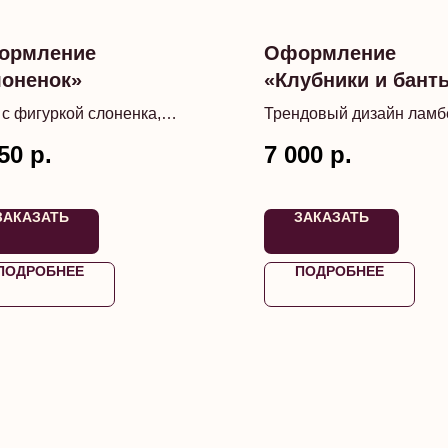
ормление
Оформление
оненок»
«Клубники и бант
 с фигуркой слоненка,
Трендовый дизайн ламб
душными шарами и
украшенный свежими
50
р.
7 000
р.
ками
ягодами клубники.
 выполнения - 4 дня
ЗАКАЗАТЬ
ЗАКАЗАТЬ
ПОДРОБНЕЕ
ПОДРОБНЕЕ