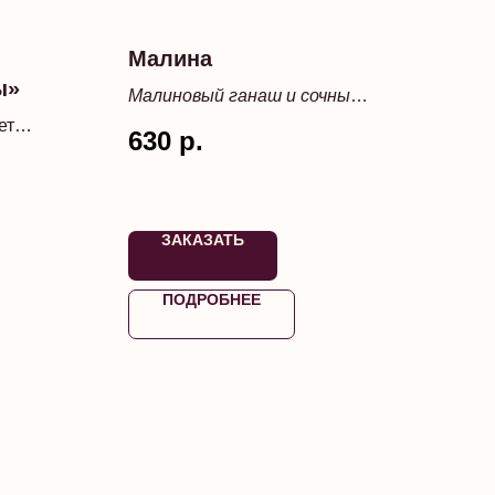
Малина
ы»
Малиновый ганаш и сочный
малиновый компоте в
ет
630
р.
хрустящем шоколадном
корпусе
ЗАКАЗАТЬ
ПОДРОБНЕЕ